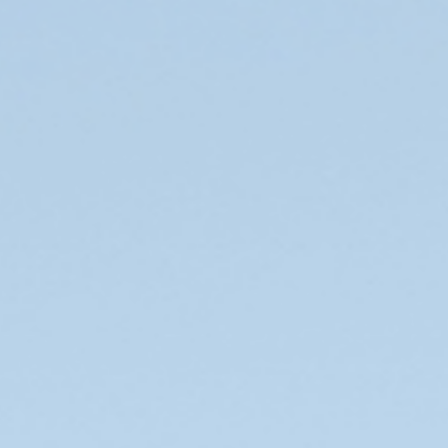
国家朝餐祈祷会
献金
サポーター一覧(企業/教会)
お問い合わせ
ENGLISH