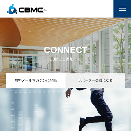
CBMC紹介
参加する
CONNECT
月曜日のマナ
CBMCに参加する
国家朝餐祈祷会
無料メールマガジンに登録
サポーター会員になる
献金
サポーター一覧(企業/教会)
お問い合わせ
ENGLISH