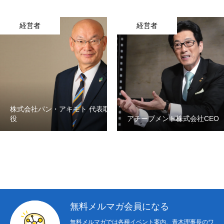
About Us
経営者
経営者
Donation
〒 101-0062
東京都千代田区神田駿河台2-1
OCC615
株式会社パン・アキモト 代表取締
役
アチーブメント株式会社CEO
無料メルマガ会員になる
無料メルマガでは各種イベント案内、青木理事長のワ