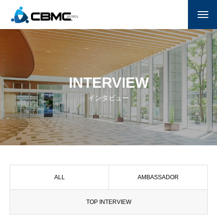
CBMC紹介
参加する
INTERVIEW
月曜日のマナ
インタビュー
国家朝餐祈祷会
献金
サポーター一覧(企業/教会)
ALL
AMBASSADOR
お問い合わせ
TOP INTERVIEW
ENGLISH