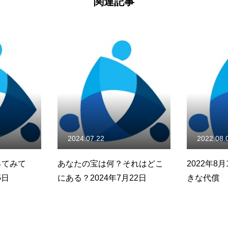
関連記事
2022.08.08
2026.03.
それはどこ
2022年8月1日：欺くことの大
レースを走
22日
きな代償
完走する 
／マンデー
シンプソン