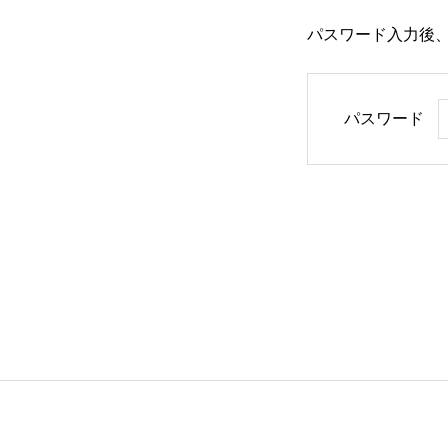
パスワード入力後
About Us
Donation
パスワード
〒 101-0062
東京都千代田区