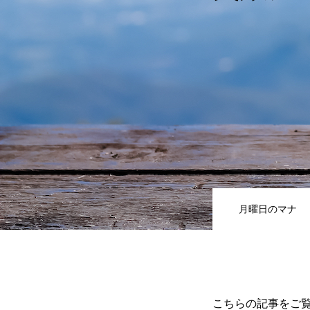
国家朝餐祈祷会
献金
サポーター一覧(企業/教会)
月曜日のマナ
お問い合わせ
ENGLISH
こちらの記事をご