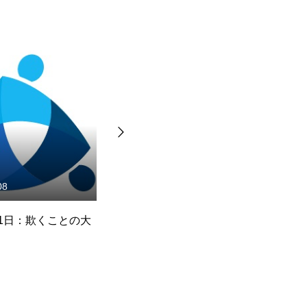
23
2025.02.03
り抜いてしっかり
ビジネスを通して信仰が形成
「
2026年3月23日
される 2025年2月3
す
・マナ／クリス・
日
著