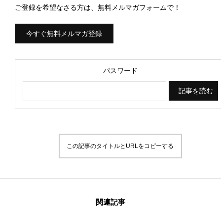
ご登録を希望なさる方は、無料メルマガフォームで！
About Us
今すぐ無料メルマガ登録
Donation
パスワード
〒 101-0062
東京都千代田区神田駿河台2-1
OCC615
この記事のタイトルとURLをコピーする
関連記事