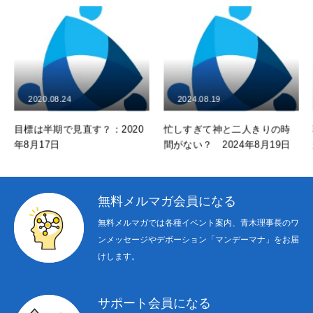
2024.08.19
2024.09.23
？：2020
忙しすぎて神と二人きりの時
職場での感情表出は
間がない？ 2024年8月19日
か？2024年9月9日
無料メルマガ会員になる
無料メルマガでは各種イベント案内、青木理事長のワ
ンメッセージやデボーション「マンデーマナ」をお届
けします。
サポート会員になる