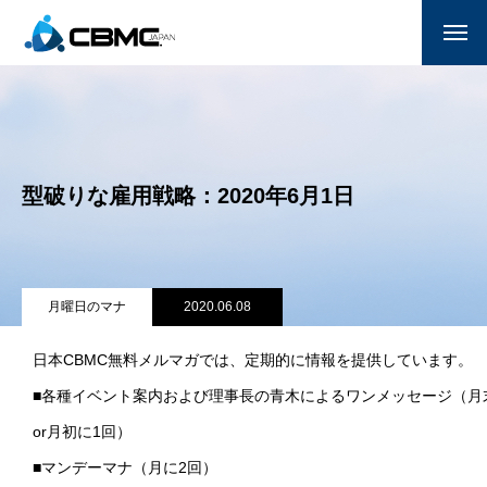
CBMC紹介
参加する
型破りな雇用戦略：2020年6月1日
月曜日のマナ
国家朝餐祈祷会
献金
月曜日のマナ
2020.06.08
サポーター一覧(企業/教会)
日本CBMC無料メルマガでは、定期的に情報を提供しています。
■各種イベント案内および理事長の青木によるワンメッセージ（月
お問い合わせ
or月初に1回）
ENGLISH
■マンデーマナ（月に2回）