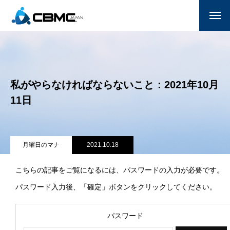
CBMC紹介
参加する
私がやらなければならないこと：2021年10月
月曜日のマナ
11日
国家朝餐祈祷会
献金
月曜日のマナ
2021.10.18
サポーター一覧(企業/教会)
こちらの記事をご覧になるには、パスワードの入力が必要です。
パスワード入力後、「確定」ボタンをクリックしてください。
お問い合わせ
パスワード
ENGLISH