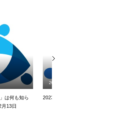
27
2025.07.28
月27日：天職に就く
‘神の喜びを神に仕える管理者
2
として体験する 20２５年７月
て
２8日／マンデー・マナ／オー
ティン・プライヤー著