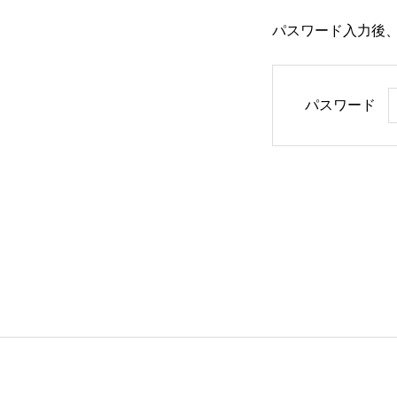
パスワード入力後
About Us
Donation
パスワード
〒 101-0062
東京都千代田区