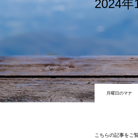
2024年
国家朝餐祈祷会
献金
サポーター一覧(企業/教会)
月曜日のマナ
お問い合わせ
ENGLISH
こちらの記事をご