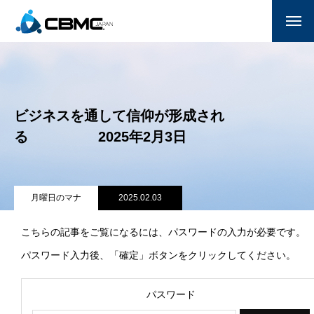
CBMC紹介
参加する
ビジネスを通して信仰が形成され
月曜日のマナ
る 2025年2月3日
国家朝餐祈祷会
献金
月曜日のマナ
2025.02.03
サポーター一覧(企業/教会)
こちらの記事をご覧になるには、パスワードの入力が必要です。
パスワード入力後、「確定」ボタンをクリックしてください。
お問い合わせ
パスワード
ENGLISH