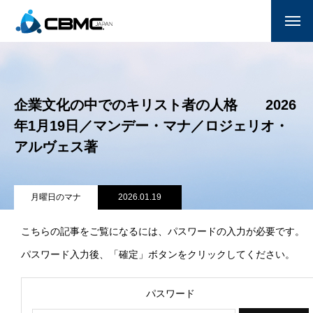
CBMC紹介
参加する
企業文化の中でのキリスト者の人格 2026
年1月19日／マンデー・マナ／ロジェリオ・
月曜日のマナ
アルヴェス著
国家朝餐祈祷会
献金
月曜日のマナ
2026.01.19
サポーター一覧(企業/教会)
こちらの記事をご覧になるには、パスワードの入力が必要です。
パスワード入力後、「確定」ボタンをクリックしてください。
お問い合わせ
パスワード
ENGLISH