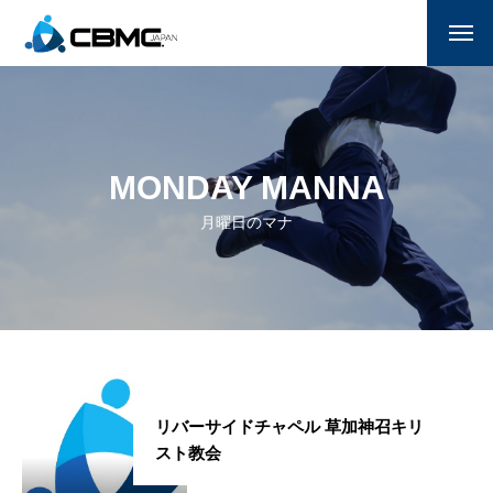
CBMC紹介
参加する
MONDAY MANNA
月曜日のマナ
月曜日のマナ
国家朝餐祈祷会
献金
サポーター一覧(企業/教会)
お問い合わせ
リバーサイドチャペル 草加神召キリ
スト教会
ENGLISH