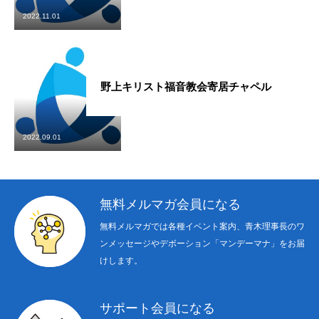
2022.11.01
About Us
Donation
野上キリスト福音教会寄居チャペル
〒 101-0062
東京都千代田区神田駿河台2-1
OCC615
2022.09.01
無料メルマガ会員になる
無料メルマガでは各種イベント案内、青木理事長のワ
ンメッセージやデボーション「マンデーマナ」をお届
けします。
サポート会員になる