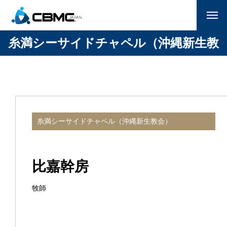
糸満シーサイドチャペル（沖縄新生教
CBMC紹介
会）
参加する
月曜日のマナ
国家朝餐祈祷会
糸満シーサイドチャペル（沖縄新生教会）
献金
比嘉幹房
サポーター一覧(企業/教会)
牧師
お問い合わせ
ENGLISH